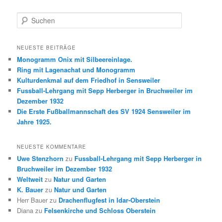
S
u
c
h
NEUESTE BEITRÄGE
e
Monogramm Onix mit Silbeereinlage.
n
Ring mit Lagenachat und Monogramm
Kulturdenkmal auf dem Friedhof in Sensweiler
Fussball-Lehrgang mit Sepp Herberger in Bruchweiler im
Dezember 1932
Die Erste Fußballmannschaft des SV 1924 Sensweiler im
Jahre 1925.
NEUESTE KOMMENTARE
Uwe Stenzhorn
zu
Fussball-Lehrgang mit Sepp Herberger in
Bruchweiler im Dezember 1932
Weltweit
zu
Natur und Garten
K. Bauer
zu
Natur und Garten
Herr Bauer
zu
Drachenflugfest in Idar-Oberstein
Diana
zu
Felsenkirche und Schloss Oberstein