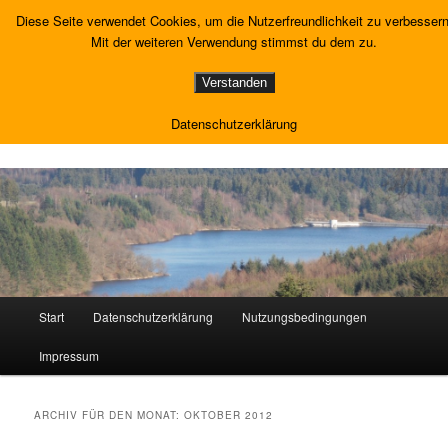
Zum
Zum
Diese Seite verwendet Cookies, um die Nutzerfreundlichkeit zu verbessern
Inhalt
sekundären
Such
Mit der weiteren Verwendung stimmst du dem zu.
wechseln
Inhalt
wechseln
hallo-hochwälder.de
Verstanden
Birkenfeld, Idar-Oberstein, Morbach und Umgebung
Datenschutzerklärung
Hauptmenü
Start
Datenschutzerklärung
Nutzungsbedingungen
Impressum
ARCHIV FÜR DEN MONAT:
OKTOBER 2012